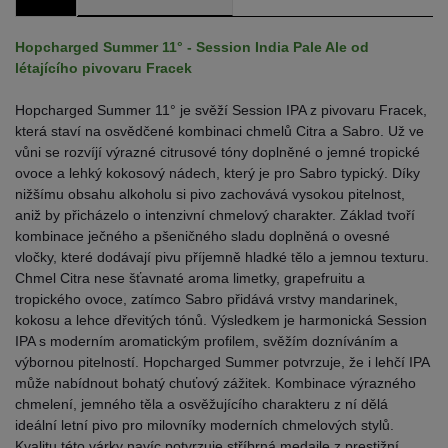
Hopcharged Summer 11° - Session India Pale Ale od
létajícího pivovaru Fracek
Hopcharged Summer 11° je svěží Session IPA z pivovaru Fracek,
která staví na osvědčené kombinaci chmelů Citra a Sabro. Už ve
vůni se rozvíjí výrazné citrusové tóny doplněné o jemné tropické
ovoce a lehký kokosový nádech, který je pro Sabro typický. Díky
nižšímu obsahu alkoholu si pivo zachovává vysokou pitelnost,
aniž by přicházelo o intenzivní chmelový charakter. Základ tvoří
kombinace ječného a pšeničného sladu doplněná o ovesné
vločky, které dodávají pivu příjemně hladké tělo a jemnou texturu.
Chmel Citra nese šťavnaté aroma limetky, grapefruitu a
tropického ovoce, zatímco Sabro přidává vrstvy mandarinek,
kokosu a lehce dřevitých tónů. Výsledkem je harmonická Session
IPA s moderním aromatickým profilem, svěžím dozníváním a
výbornou pitelností. Hopcharged Summer potvrzuje, že i lehčí IPA
může nabídnout bohatý chuťový zážitek. Kombinace výrazného
chmelení, jemného těla a osvěžujícího charakteru z ní dělá
ideální letní pivo pro milovníky moderních chmelových stylů.
Kvalitu této várky navíc potvrzuje stříbrná medaile z prestižní