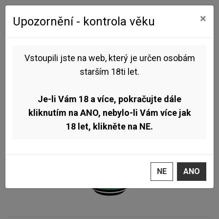
0
0
×
Upozornění - kontrola věku
Úvod
Pivo dle stylu
IPA
Fracek - Hopcharged Summer 11° 0,5l (Session IPA)
Vstoupili jste na web, který je určen osobám
starším 18ti let.
NOVINKA
TOP
Je-li Vám 18 a více, pokračujte dále
kliknutím na ANO, nebylo-li Vám více jak
18 let, klikněte na NE.
NE
ANO