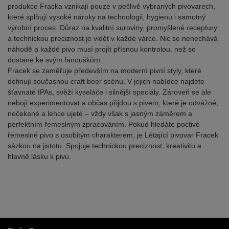
produkce Fracka vznikají pouze v pečlivě vybraných pivovarech,
které splňují vysoké nároky na technologii, hygienu i samotný
výrobní proces. Důraz na kvalitní suroviny, promyšlené receptury
a technickou preciznost je vidět v každé várce. Nic se nenechává
náhodě a každé pivo musí projít přísnou kontrolou, než se
dostane ke svým fanouškům.
Fracek se zaměřuje především na moderní pivní styly, které
definují současnou craft beer scénu. V jejich nabídce najdete
šťavnaté IPAs, svěží kyseláče i silnější speciály. Zároveň se ale
nebojí experimentovat a občas přijdou s pivem, které je odvážné,
nečekané a lehce ujeté – vždy však s jasným záměrem a
perfektním řemeslným zpracováním. Pokud hledáte poctivé
řemeslné pivo s osobitým charakterem, je Létající pivovar Fracek
sázkou na jistotu. Spojuje technickou preciznost, kreativitu a
hlavně lásku k pivu.