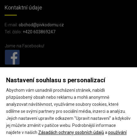
Kontaktní údaje
E-mail:
obchod@pivkodomu.cz
Tel. číslo:
+420 603869247
Jsme na Facebooku!
PivkoDomu.cz
Nastavení souhlasu s personalizací
Pivkodomu.cz (provozovatel GEO fashion s.r.o.),
Abychom vám usnadnili procházení stránek, nabídli
Náměstí starosty Pavla 15,
přizpůsobený obsah nebo reklamu a mohli anonymně
Kladno, 27201
analyzovat návštěvnost, využíváme soubory cookies, které
sdílíme se svými partnery pro sociální média, inzerci a analýzu.
IČ: 24145301
Jejich nastavení upravíte odkazem "Upravit nastavení" a kdykoliv
DIČ: CZ24145301
jej můžete změnit v patičce webu. Podrobnější informace
najdete v našich
Zásadách ochrany osobních údajů
a
používání