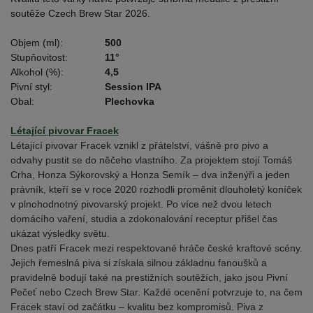
soutěže Czech Brew Star 2026.
Objem (ml):
500
Stupňovitost:
11°
Alkohol (%):
4,5
Pivní styl:
Session IPA
Obal:
Plechovka
Létající pivovar Fracek
Létající pivovar Fracek vznikl z přátelství, vášně pro pivo a
odvahy pustit se do něčeho vlastního. Za projektem stojí Tomáš
Crha, Honza Sýkorovský a Honza Semík – dva inženýři a jeden
právník, kteří se v roce 2020 rozhodli proměnit dlouholetý koníček
v plnohodnotný pivovarský projekt. Po více než dvou letech
domácího vaření, studia a zdokonalování receptur přišel čas
ukázat výsledky světu.
Dnes patří Fracek mezi respektované hráče české kraftové scény.
Jejich řemeslná piva si získala silnou základnu fanoušků a
pravidelně bodují také na prestižních soutěžích, jako jsou Pivní
Pečeť nebo Czech Brew Star. Každé ocenění potvrzuje to, na čem
Fracek staví od začátku – kvalitu bez kompromisů. Piva z