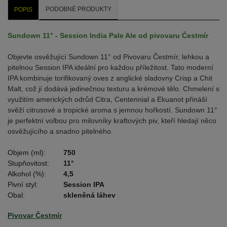
PODOBNÉ PRODUKTY
POPIS
Sundown 11° - Session India Pale Ale od pivovaru Čestmír
Objevte osvěžující Sundown 11° od Pivovaru Čestmír, lehkou a
pitelnou Session IPA ideální pro každou příležitost. Tato moderní
IPA kombinuje torifikovaný oves z anglické sladovny Crisp a Chit
Malt, což jí dodává jedinečnou texturu a krémové tělo. Chmelení s
využitím amerických odrůd Citra, Centennial a Ekuanot přináší
svěží citrusové a tropické aroma s jemnou hořkostí. Sundown 11°
je perfektní volbou pro milovníky kraftových piv, kteří hledají něco
osvěžujícího a snadno pitelného.
Objem (ml):
750
Stupňovitost:
11°
Alkohol (%):
4,5
Pivní styl:
Session IPA
Obal:
skleněná láhev
Pivovar Čestmír