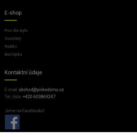
E-shop
Pivo dle stylu
Vouchery
Nealko
Bez lepku
Kontaktní údaje
E-mail:
obchod@pivkodomu.cz
Tel. číslo:
+420 603869247
Jsme na Facebooku!