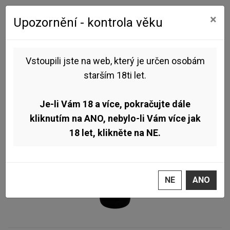
0
0
×
Upozornění - kontrola věku
Úvod
Pivo dle stylu
IPA
Pivovar Čestmír - Sundown 11° 0,75l (Session IPA)
Vstoupili jste na web, který je určen osobám
starším 18ti let.
Je-li Vám 18 a více, pokračujte dále
kliknutím na ANO, nebylo-li Vám více jak
18 let, klikněte na NE.
NE
ANO