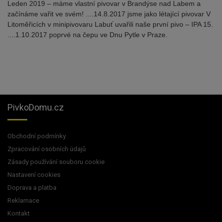
Leden 2019 – máme vlastní pivovar v Brandýse nad Labem a
začínáme vařit ve svém! ....14.8.2017 jsme jako létající pivovar V
Litoměřicích v minipivovaru Labuť uvařili naše první pivo – IPA 15.
....1.10.2017 poprvé na čepu ve Dnu Pytle v Praze.
PivkoDomu.cz
Obchodní podmínky
Zpracování osobních údajů
Zásady používání souboru cookie
Nastavení cookies
Doprava a platba
Reklamace
Kontakt