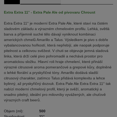
Extra Extra 11° - Extra Pale Ale od pivovaru Chroust
Extra Extra 11° je moderní Extra Pale Ale, které staví na čistém
sladovém základu a výrazném chmelovém profilu. Lehká, světlá
barva a příjemně suché tělo dávají vyniknout kombinaci
amerických chmelů Amarillo a Talus. Výsledkem je pivo s dobře
vybalancovanou hořkostí, která nepřebíjí, ale naopak podporuje
pitelnost a celkovou svěžest. V chuti se objevuje jemná sladová
linka, která drží celé pivo pohromadě a nechává prostor pro
aromatickou složku. Hlavní roli hraje chmelení, které přináší
výrazné citrusové aroma pomerančové a grepové kůry, doplněné
o lehké florální a pryskyřičné tóny. Amarillo dodává sladší
citrusový charakter, zatímco Talus přidává komplexitu a lehce
bylinný, až pryskyřičný dozvuk. Extra Pale Ale Extra Extra 11° tak
nabízí moderní chmelový profil, který je svěží, aromatický a
snadno pitelný, ideální pro milovníky vyvážených, ale chuťově
výrazných craft beerů.
Objem (ml):
500
Stupňovitost:
11°