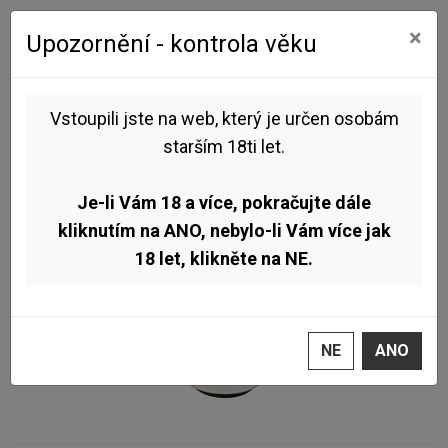
0
0
×
Upozornění - kontrola věku
Úvod
Pivo dle stylu
Ale
Pivovar Chroust - Extra Extra 11° 0,5l (Extra Pale Ale)
Vstoupili jste na web, který je určen osobám
starším 18ti let.
NOVINKA
Je-li Vám 18 a více, pokračujte dále
kliknutím na ANO, nebylo-li Vám více jak
18 let, klikněte na NE.
NE
ANO