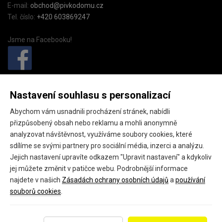
E-mail:
obchod@pivkodomu.cz
Tel. číslo:
+420 603869247
Jsme na Facebooku!
PivkoDomu.cz
Nastavení souhlasu s personalizací
Pivkodomu.cz (provozovatel GEO fashion s.r.o.),
Abychom vám usnadnili procházení stránek, nabídli
Náměstí starosty Pavla 15,
přizpůsobený obsah nebo reklamu a mohli anonymně
Kladno, 27201
analyzovat návštěvnost, využíváme soubory cookies, které
sdílíme se svými partnery pro sociální média, inzerci a analýzu.
IČ: 24145301
Jejich nastavení upravíte odkazem "Upravit nastavení" a kdykoliv
DIČ: CZ24145301
jej můžete změnit v patičce webu. Podrobnější informace
najdete v našich
Zásadách ochrany osobních údajů
a
používání
souborů cookies
.
Copyright 2026 ©
PivkoDomu.cz
Všechna práva vyhrazena.