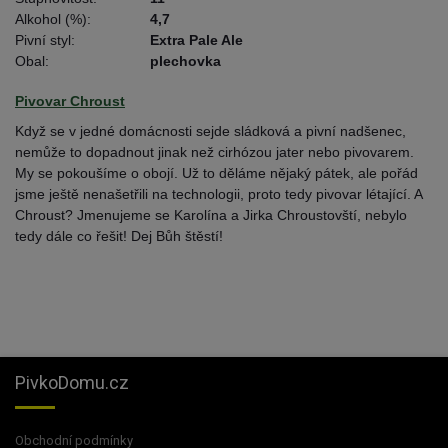
Alkohol (%):
4,7
Pivní styl:
Extra Pale Ale
Obal:
plechovka
Pivovar Chroust
Když se v jedné domácnosti sejde sládková a pivní nadšenec,
nemůže to dopadnout jinak než cirhózou jater nebo pivovarem.
My se pokoušíme o obojí. Už to děláme nějaký pátek, ale pořád
jsme ještě nenašetřili na technologii, proto tedy pivovar létající. A
Chroust? Jmenujeme se Karolína a Jirka Chroustovští, nebylo
tedy dále co řešit! Dej Bůh štěstí!
PivkoDomu.cz
Obchodní podmínky