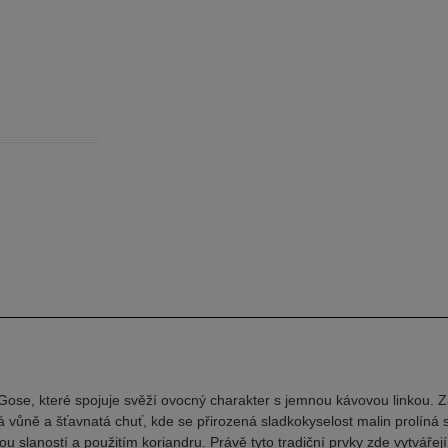
Gose, které spojuje svěží ovocný charakter s jemnou kávovou linkou. Z
 vůně a šťavnatá chuť, kde se přirozená sladkokyselost malin prolíná 
 slaností a použitím koriandru. Právě tyto tradiční prvky zde vytvářej