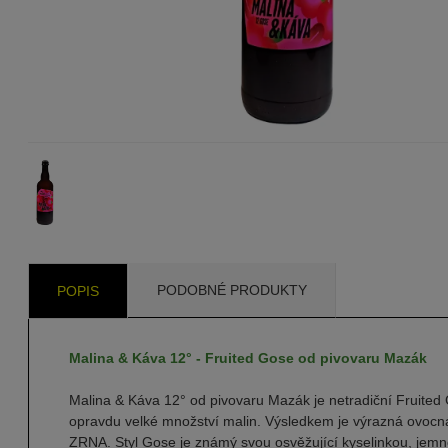
PODOBNÉ PRODUKTY
POPIS
Malina & Káva 12° - Fruited Gose od pivovaru Mazák
Malina & Káva 12° od pivovaru Mazák je netradiční Fruited 
opravdu velké množství malin. Výsledkem je výrazná ovocná
ZRNA. Styl Gose je známý svou osvěžující kyselinkou, jemnou