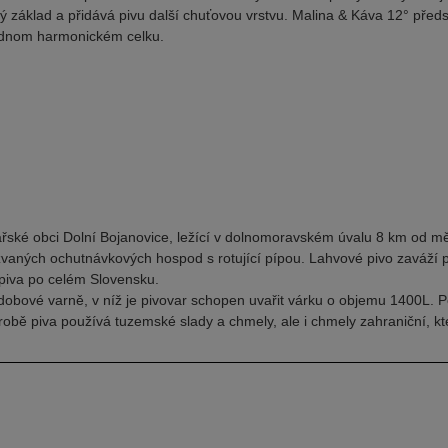
základ a přidává pivu další chuťovou vrstvu. Malina & Káva 12° předs
ednom harmonickém celku.
inařské obci Dolní Bojanovice, ležící v dolnomoravském úvalu 8 km od 
vaných ochutnávkových hospod s rotující pípou. Lahvové pivo zaváží p
i piva po celém Slovensku.
obové varně, v níž je pivovar schopen uvařit várku o objemu 1400L. Port
obě piva používá tuzemské slady a chmely, ale i chmely zahraniční, kter