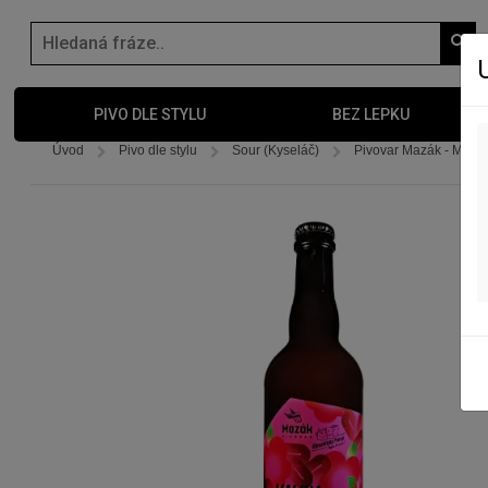
PIVO DLE STYLU
BEZ LEPKU
Úvod
Pivo dle stylu
Sour (Kyseláč)
Pivovar Mazák - Malina