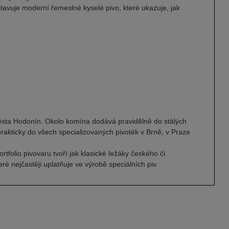
tavuje moderní řemeslné kyselé pivo, které ukazuje, jak
města Hodonín. Okolo komína dodává pravidělně do stálých
rakticky do všech specializovaných pivoték v Brně, v Praze
folio pivovaru tvoří jak klasické ležáky českého či
é nejčastěji uplatňuje ve výrobě speciálních piv.