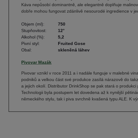
Káva nepůsobí dominantně, ale elegantně doplňuje malinový 
dobře mohou fungovat zdánlivě nesourodé ingredience v j
Objem (ml):
750
Stupňovitost:
12°
Alkohol (%):
5,2
Pivní styl:
Fruited Gose
Obal:
skleněná láhev
Pivovar Mazák
Pivovar vznikl v roce 2011 a i nadále funguje v malebné v
podniků a velkou část své produkce zasílá nárazově do takz
a jejich okolí. Distributor DrinkShop se pak stará o produkc
Technologii byla postupem let dovedena až k nynější pětinád
německého stylu, tak i piva svrchně kvašená typu ALE. K výr