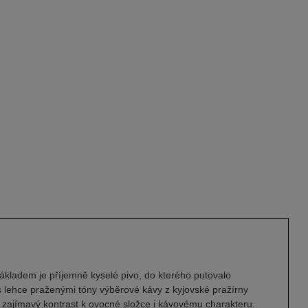
ákladem je příjemně kyselé pivo, do kterého putovalo
s lehce praženými tóny výběrové kávy z kyjovské pražírny
í zajímavý kontrast k ovocné složce i kávovému charakteru.