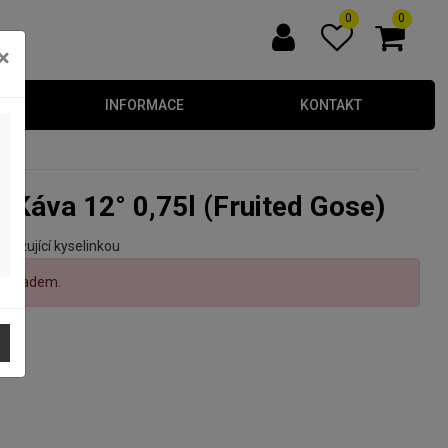
0
0
×
INFORMACE
KONTAKT
& Káva 12° 0,75l (Fruited Gose)
věžující kyselinkou
ní skladem.