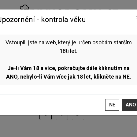
Upozornění - kontrola věku
NEALKO
VOUCHERY
BLOG
Vstoupili jste na web, který je určen osobám starším
 & Káva 12° 0,75l (Fruited Gose)
18ti let.
Pivovar Mazák - Malina 
NOVINKA
Je-li Vám 18 a více, pokračujte dále kliknutím na
Malinové Fruited Gose s jemnou kávovou linkou a os
ANO, nebylo-li Vám více jak 18 let, klikněte na NE.
Toto zboží aktuálně
nelze objednat
, jelikož ne
NE
ANO