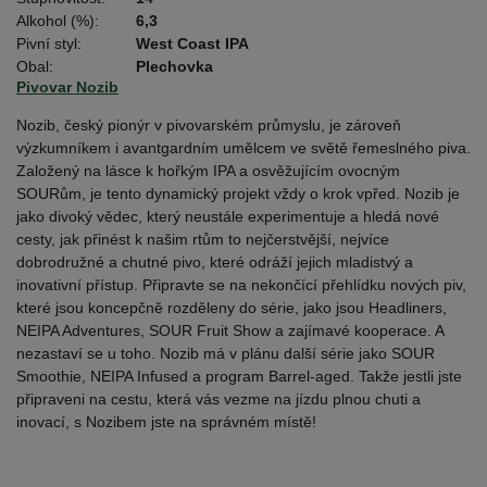
Alkohol (%):
6,3
Pivní styl:
West Coast IPA
Obal:
Plechovka
Pivovar Nozib
Nozib, český pionýr v pivovarském průmyslu, je zároveň
výzkumníkem i avantgardním umělcem ve světě řemeslného piva.
Založený na lásce k hořkým IPA a osvěžujícím ovocným
SOURům, je tento dynamický projekt vždy o krok vpřed. Nozib je
jako divoký vědec, který neustále experimentuje a hledá nové
cesty, jak přinést k našim rtům to nejčerstvější, nejvíce
dobrodružné a chutné pivo, které odráží jejich mladistvý a
inovativní přístup. Připravte se na nekončící přehlídku nových piv,
které jsou koncepčně rozděleny do série, jako jsou Headliners,
NEIPA Adventures, SOUR Fruit Show a zajímavé kooperace. A
nezastaví se u toho. Nozib má v plánu další série jako SOUR
Smoothie, NEIPA Infused a program Barrel-aged. Takže jestli jste
připraveni na cestu, která vás vezme na jízdu plnou chuti a
inovací, s Nozibem jste na správném místě!