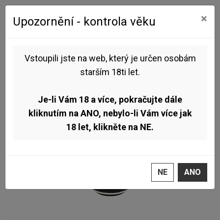
0
0
×
Upozornění - kontrola věku
Úvod
Pivo dle stylu
IPA
Pivovar Nozib - Last Dance 14° 0,5l (West Coast IPA)
Vstoupili jste na web, který je určen osobám
starším 18ti let.
Je-li Vám 18 a více, pokračujte dále
kliknutím na ANO, nebylo-li Vám více jak
18 let, klikněte na NE.
NE
ANO