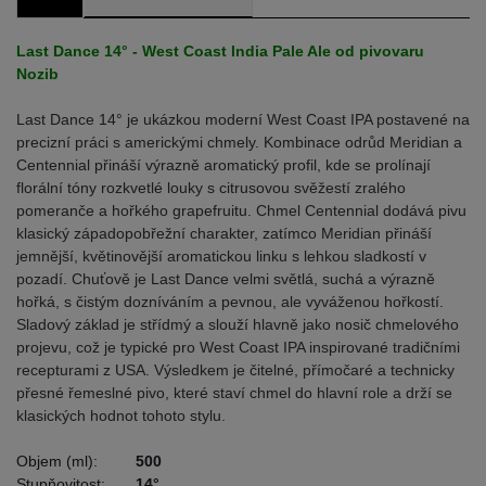
Last Dance 14° - West Coast India Pale Ale od pivovaru
Nozib
Last Dance 14° je ukázkou moderní West Coast IPA postavené na
precizní práci s americkými chmely. Kombinace odrůd Meridian a
Centennial přináší výrazně aromatický profil, kde se prolínají
florální tóny rozkvetlé louky s citrusovou svěžestí zralého
pomeranče a hořkého grapefruitu. Chmel Centennial dodává pivu
klasický západopobřežní charakter, zatímco Meridian přináší
jemnější, květinovější aromatickou linku s lehkou sladkostí v
pozadí. Chuťově je Last Dance velmi světlá, suchá a výrazně
hořká, s čistým dozníváním a pevnou, ale vyváženou hořkostí.
Sladový základ je střídmý a slouží hlavně jako nosič chmelového
projevu, což je typické pro West Coast IPA inspirované tradičními
recepturami z USA. Výsledkem je čitelné, přímočaré a technicky
přesné řemeslné pivo, které staví chmel do hlavní role a drží se
klasických hodnot tohoto stylu.
Objem (ml):
500
Stupňovitost:
14°