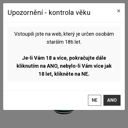
0
0
×
Upozornění - kontrola věku
Úvod
Pivo dle stylu
New England IPA
Pivovar Sibeeria - Hop Elixir Citra, Citra Hyperboost, Citra Cryo,
Citra Dynaboost 13° 0,5l (Session NEIPA)
Vstoupili jste na web, který je určen osobám
starším 18ti let.
NOVINKA
TOP
Je-li Vám 18 a více, pokračujte dále
kliknutím na ANO, nebylo-li Vám více jak
18 let, klikněte na NE.
NE
ANO