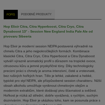
PODOBNÉ PRODUKTY
POPIS
Hop Elixir Citra, Citra Hyperboost, Citra Cryo, Citra
Dynaboost 13° - Session New England India Pale Ale od
pivovaru Sibeeria
Hop Elixir je moderní session NEIPA postavená výhradně na
chmelu Citra a jeho nejpokročilejších formách. Kombinace
klasické Citra, Citra Cryo, Citra Hyperboost a Citra Dynaboost
vytváří výrazně aromatický profil s důrazem na tropické ovoce,
citrusovou kůru a jemné pryskyřičné tóny. Díky technologicky
precizní práci s chmely je aroma intenzivní, čisté a vrstevnaté,
bez rušivých hořkých hran. Tělo je lehké, zakalené a hebké,
typické pro styl NEIPA, ale přizpůsobené session charakteru. Nižší
obsah alkoholu umožňuje vyniknout chmelovým olejům a
moderním extraktům, které dodávají pivu šťavnatost a svěžest.
Hořkost je nízká až střední, dobře vyvážená, s rychlým, suchým
dozníváním. Hop Elixir je ukázkou toho, kam se posunula práce s