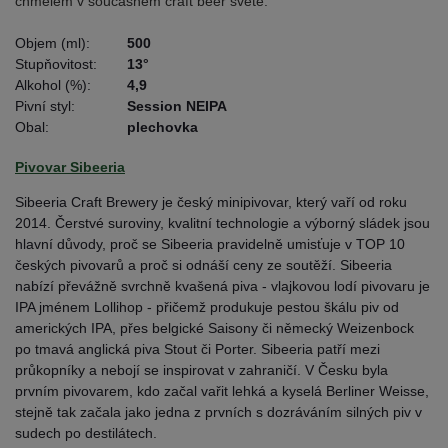
chmelem v současném craft beer světě.
Objem (ml):
500
Stupňovitost:
13°
Alkohol (%):
4,9
Pivní styl:
Session NEIPA
Obal:
plechovka
Pivovar Sibeeria
Sibeeria Craft Brewery je český minipivovar, který vaří od roku
2014. Čerstvé suroviny, kvalitní technologie a výborný sládek jsou
hlavní důvody, proč se Sibeeria pravidelně umisťuje v TOP 10
českých pivovarů a proč si odnáší ceny ze soutěží. Sibeeria
nabízí převážně svrchně kvašená piva - vlajkovou lodí pivovaru je
IPA jménem Lollihop - přičemž produkuje pestou škálu piv od
amerických IPA, přes belgické Saisony či německý Weizenbock
po tmavá anglická piva Stout či Porter. Sibeeria patří mezi
průkopníky a nebojí se inspirovat v zahraničí. V Česku byla
prvním pivovarem, kdo začal vařit lehká a kyselá Berliner Weisse,
stejně tak začala jako jedna z prvních s dozráváním silných piv v
sudech po destilátech.