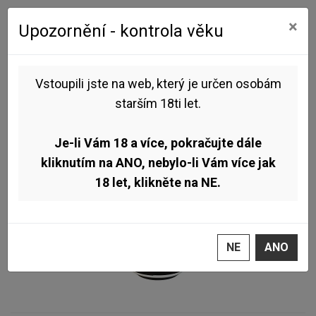
0
0
×
Upozornění - kontrola věku
Úvod
Pivo dle stylu
Stout , Porter
Pivovar Sibeeria - Padrísimo 29° 0,5l (Imperial Stout)
Vstoupili jste na web, který je určen osobám
starším 18ti let.
Je-li Vám 18 a více, pokračujte dále
kliknutím na ANO, nebylo-li Vám více jak
18 let, klikněte na NE.
NE
ANO