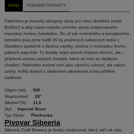
PODOBNÉ PRODUKTY
POPIS
Padrísimo je mexický slangový výraz pro něco skvělého (nebo
Božího!) a taky název našeho zimního stoutu inspirovaného
mexickou horkou čokoládou. Do už tak mohutného a komplexního
temného piva jsme hodili 20 kg pražených kakaových bobů z
Ekvádoru společně s dávkou vanilky, skořice a hromadou Ancho
pálivých papriček. Ty dodaly nejen jemně hřejivou dochuť, ale i
příjemné aroma uzených švestek, které se mísí se sladkými
chutěmi. Padrísimo možná voní jako vánoční cukroví, ale nabízí
suchý, hořký dojezd s nádechem pikantnosti a bez přílišné
sladkosti.
Objem (ml):
500
Stupňovitost:
29°
Alkohol (%):
11,6
Styl:
Imperial Stout
Typ Obalu:
Plechovka
Pivovar Sibeeria
Sibeeria Craft Brewery je český minipivovar, který vaří od roku