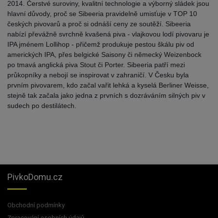
2014. Čerstvé suroviny, kvalitní technologie a výborný sládek jsou
hlavní důvody, proč se Sibeeria pravidelně umisťuje v TOP 10
českých pivovarů a proč si odnáší ceny ze soutěží. Sibeeria
nabízí převážně svrchně kvašená piva - vlajkovou lodí pivovaru je
IPA jménem Lollihop - přičemž produkuje pestou škálu piv od
amerických IPA, přes belgické Saisony či německý Weizenbock
po tmavá anglická piva Stout či Porter. Sibeeria patří mezi
průkopníky a nebojí se inspirovat v zahraničí. V Česku byla
prvním pivovarem, kdo začal vařit lehká a kyselá Berliner Weisse,
stejně tak začala jako jedna z prvních s dozráváním silných piv v
sudech po destilátech.
PivkoDomu.cz
Obchodní podmínky
Zpracování osobních údajů