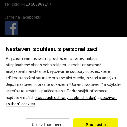
Tel. číslo:
+420 603869247
Jsme na Facebooku!
PivkoDomu.cz
Nastavení souhlasu s personalizací
Pivkodomu.cz (provozovatel GEO fashion s.r.o.),
Abychom vám usnadnili procházení stránek, nabídli
Náměstí starosty Pavla 15,
přizpůsobený obsah nebo reklamu a mohli anonymně
Kladno, 27201
analyzovat návštěvnost, využíváme soubory cookies, které
sdílíme se svými partnery pro sociální média, inzerci a analýzu.
IČ: 24145301
Jejich nastavení upravíte odkazem "Upravit nastavení" a kdykoliv
DIČ: CZ24145301
jej můžete změnit v patičce webu. Podrobnější informace
najdete v našich
Zásadách ochrany osobních údajů
a
používání
souborů cookies
.
Copyright 2026 ©
PivkoDomu.cz
Všechna práva vyhrazena.
Upravit nastavení
Souhlasím