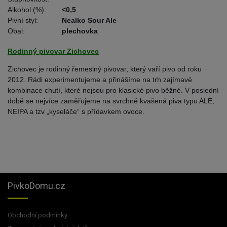
Alkohol (%):
<0,5
Pivní styl:
Nealko Sour Ale
Obal:
plechovka
Rodinný pivovar Zichovec
Zichovec je rodinný řemeslný pivovar, který vaří pivo od roku
2012. Rádi experimentujeme a přinášíme na trh zajímavé
kombinace chutí, které nejsou pro klasické pivo běžné. V poslední
době se nejvíce zaměřujeme na svrchně kvašená piva typu ALE,
NEIPA a tzv „kyseláče“ s přídavkem ovoce.
PivkoDomu.cz
Obchodní podmínky