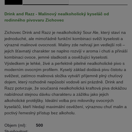
Drink and Razz - Malinový nealkoholický kyseláč od
rodinného pivovaru Zichovec
Zichovec Drink and Razz je nealkoholický Sour Ale, který staví na
jednoduché, ale mimořádně funkční kombinaci svěží kyselosti a
výrazné malinové ovocnosti. Maliny zde nehrají jen vedlejší roli –
jejich šťavnatý charakter se naplno rozvíjí v aroma i chuti a přináší
kombinaci ovoce, jemné sladkosti a osvěžující kyselosti.
Výsledkem je lehké, živé a perfektně pitelné nealkoholické pivo s
moderním ovocným profilem. Kyselý základ dodává pivu čistotu a
svěžest, zatímco malinová složka vytváří příjemně plný chuťový
dojem, který rozhodně nepůsobí vodově ani prázdně. Drink and
Razz potvrzuje, že současná nealkoholická kraftová piva dokážou
nabídnout stejnou dávku charakteru a zážitku jako jejich
alkoholické protějšky. Ideální volba pro milovníky ovocných
kyseláčů, kteří hledají maximální osvěžení, výraznou chuť malin a
poctivý řemeslný přístup bez alkoholu.
Objem (ml):
500
Stupňovitost: