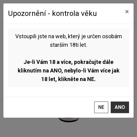
0
0
×
Upozornění - kontrola věku
Úvod
Nealko
Rodinný pivovar Zichovec - Drink and Razz 0,5l (Nealko Sour Ale)
Vstoupili jste na web, který je určen osobám
starším 18ti let.
NOVINKA
TOP
Je-li Vám 18 a více, pokračujte dále
kliknutím na ANO, nebylo-li Vám více jak
18 let, klikněte na NE.
NE
ANO