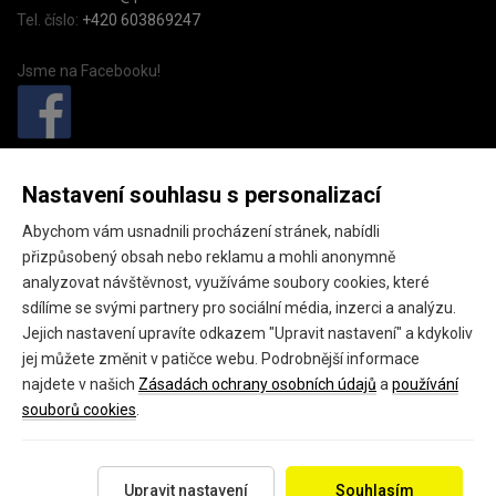
Tel. číslo:
+420 603869247
Jsme na Facebooku!
PivkoDomu.cz
Nastavení souhlasu s personalizací
Pivkodomu.cz (provozovatel GEO fashion s.r.o.),
Abychom vám usnadnili procházení stránek, nabídli
Náměstí starosty Pavla 15,
přizpůsobený obsah nebo reklamu a mohli anonymně
Kladno, 27201
analyzovat návštěvnost, využíváme soubory cookies, které
sdílíme se svými partnery pro sociální média, inzerci a analýzu.
IČ: 24145301
Jejich nastavení upravíte odkazem "Upravit nastavení" a kdykoliv
DIČ: CZ24145301
jej můžete změnit v patičce webu. Podrobnější informace
najdete v našich
Zásadách ochrany osobních údajů
a
používání
souborů cookies
.
Copyright 2026 ©
PivkoDomu.cz
Všechna práva vyhrazena.
Upravit nastavení
Souhlasím