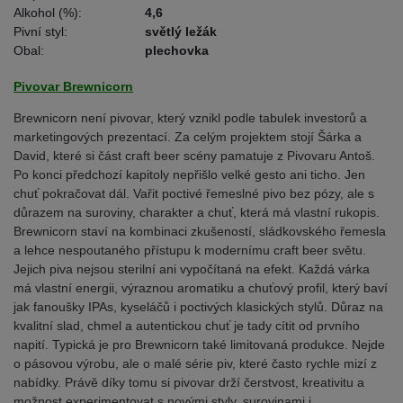
Alkohol (%):
4,6
Pivní styl:
světlý ležák
Obal:
plechovka
Pivovar Brewnicorn
Brewnicorn není pivovar, který vznikl podle tabulek investorů a
marketingových prezentací. Za celým projektem stojí Šárka a
David, které si část craft beer scény pamatuje z Pivovaru Antoš.
Po konci předchozí kapitoly nepřišlo velké gesto ani ticho. Jen
chuť pokračovat dál. Vařit poctivé řemeslné pivo bez pózy, ale s
důrazem na suroviny, charakter a chuť, která má vlastní rukopis.
Brewnicorn staví na kombinaci zkušeností, sládkovského řemesla
a lehce nespoutaného přístupu k modernímu craft beer světu.
Jejich piva nejsou sterilní ani vypočítaná na efekt. Každá várka
má vlastní energii, výraznou aromatiku a chuťový profil, který baví
jak fanoušky IPAs, kyseláčů i poctivých klasických stylů. Důraz na
kvalitní slad, chmel a autentickou chuť je tady cítit od prvního
napití. Typická je pro Brewnicorn také limitovaná produkce. Nejde
o pásovou výrobu, ale o malé série piv, které často rychle mizí z
nabídky. Právě díky tomu si pivovar drží čerstvost, kreativitu a
možnost experimentovat s novými styly, surovinami i