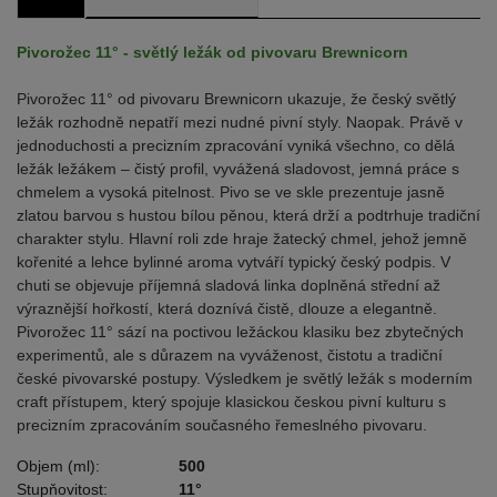
Pivorožec 11° - světlý ležák od pivovaru Brewnicorn
Pivorožec 11° od pivovaru Brewnicorn ukazuje, že český světlý
ležák rozhodně nepatří mezi nudné pivní styly. Naopak. Právě v
jednoduchosti a precizním zpracování vyniká všechno, co dělá
ležák ležákem – čistý profil, vyvážená sladovost, jemná práce s
chmelem a vysoká pitelnost. Pivo se ve skle prezentuje jasně
zlatou barvou s hustou bílou pěnou, která drží a podtrhuje tradiční
charakter stylu. Hlavní roli zde hraje žatecký chmel, jehož jemně
kořenité a lehce bylinné aroma vytváří typický český podpis. V
chuti se objevuje příjemná sladová linka doplněná střední až
výraznější hořkostí, která doznívá čistě, dlouze a elegantně.
Pivorožec 11° sází na poctivou ležáckou klasiku bez zbytečných
experimentů, ale s důrazem na vyváženost, čistotu a tradiční
české pivovarské postupy. Výsledkem je světlý ležák s moderním
craft přístupem, který spojuje klasickou českou pivní kulturu s
precizním zpracováním současného řemeslného pivovaru.
Objem (ml):
500
Stupňovitost:
11°