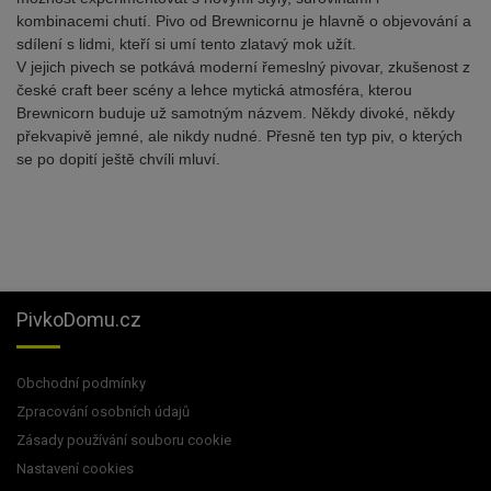
kombinacemi chutí. Pivo od Brewnicornu je hlavně o objevování a
sdílení s lidmi, kteří si umí tento zlatavý mok užít.
V jejich pivech se potkává moderní řemeslný pivovar, zkušenost z
české craft beer scény a lehce mytická atmosféra, kterou
Brewnicorn buduje už samotným názvem. Někdy divoké, někdy
překvapivě jemné, ale nikdy nudné. Přesně ten typ piv, o kterých
se po dopití ještě chvíli mluví.
PivkoDomu.cz
Obchodní podmínky
Zpracování osobních údajů
Zásady používání souboru cookie
Nastavení cookies