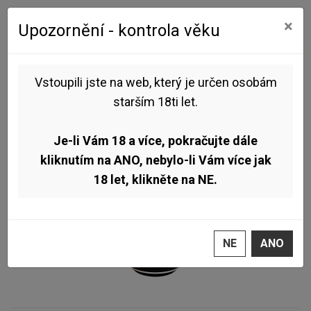
0
0
×
Upozornění - kontrola věku
Úvod
Pivo dle stylu
Ležák - Lager
Pivovar Brewnicorn - Pivorožec 11° 0,5l (světlý ležák)
Vstoupili jste na web, který je určen osobám
starším 18ti let.
Je-li Vám 18 a více, pokračujte dále
kliknutím na ANO, nebylo-li Vám více jak
18 let, klikněte na NE.
NE
ANO