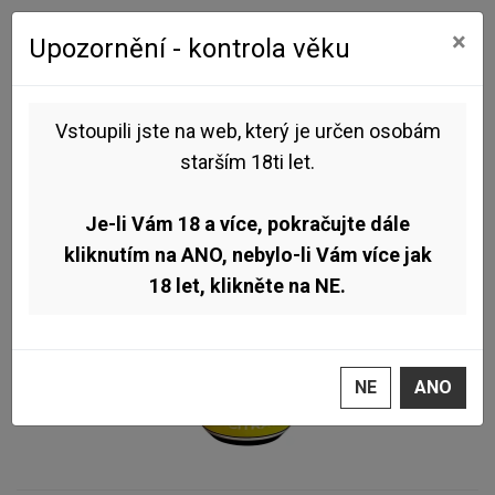
0
0
×
Upozornění - kontrola věku
Úvod
Pivo dle stylu
New England IPA
Pivovar Falkon - All-IN CITRA 15° 0,5L (Hazy IPA)
Vstoupili jste na web, který je určen osobám
starším 18ti let.
TOP
Je-li Vám 18 a více, pokračujte dále
kliknutím na ANO, nebylo-li Vám více jak
18 let, klikněte na NE.
NE
ANO