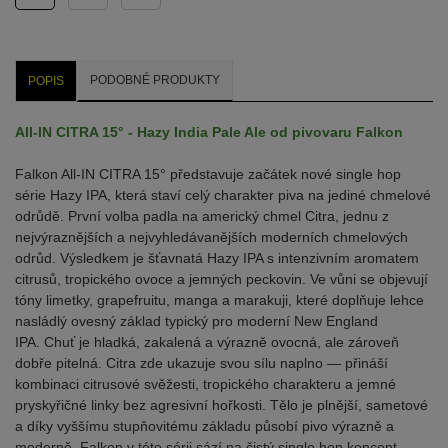
PODOBNÉ PRODUKTY
POPIS
All-IN CITRA 15° - Hazy India Pale Ale od pivovaru Falkon
Falkon All-IN CITRA 15° představuje začátek nové single hop
série Hazy IPA, která staví celý charakter piva na jediné chmelové
odrůdě. První volba padla na americký chmel Citra, jednu z
nejvýraznějších a nejvyhledávanějších moderních chmelových
odrůd. Výsledkem je šťavnatá Hazy IPA s intenzivním aromatem
citrusů, tropického ovoce a jemných peckovin. Ve vůni se objevují
tóny limetky, grapefruitu, manga a marakuji, které doplňuje lehce
nasládlý ovesný základ typický pro moderní New England
IPA. Chuť je hladká, zakalená a výrazně ovocná, ale zároveň
dobře pitelná. Citra zde ukazuje svou sílu naplno — přináší
kombinaci citrusové svěžesti, tropického charakteru a jemné
pryskyřičné linky bez agresivní hořkosti. Tělo je plnější, sametové
a díky vyššímu stupňovitému základu působí pivo výrazně a
moderně. Falkon v této sérii sází na čistý single hop koncept,