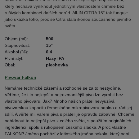
který nechává vyniknout jednotlivým vlastnostem chmele bez
rušivých kombinací dalších odrůd. All-IN CITRA 15° tak funguje
jako ukázka toho, proč se Citra stala ikonou současného pivního
světa.
Objem (ml):
500
Stupňovitost:
15°
Alkohol (%):
6,4
Pivní styl:
Hazy IPA
Obal:
plechovka
Pivovar Falkon
Nemáme technické zázemí a rozhodně se za to nestydíme.
Věříme, že i to nejlepší a nejrozmanitější pivo lze vyrobit bez
vlastního pivovaru. Jak? Mnoho našich přátel nevyužívá
pivovarskou kapacitu řemeslného mikropivovaru naplno a rádi jej
sdílí. A věřte mi, vaření piva s přáteli je opravdu zábavné! Chceme
nabídnout to nejlepší pivo z celého světa, s použitím originálních
ingrediencí, spolu s rukopisem českého sládka. A proč vlastně
FALKON? Jméno pochází z latinského jména sokola, který není