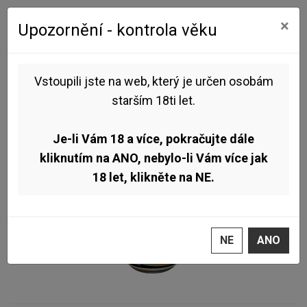
0
0
×
Upozornění - kontrola věku
Úvod
Nealko
Pivovar Sibeeria - Good News: Sour Ale Mango & Passion Fruit 6°
0,5l (nealko Sour Ale)
Vstoupili jste na web, který je určen osobám
starším 18ti let.
TOP
Je-li Vám 18 a více, pokračujte dále
kliknutím na ANO, nebylo-li Vám více jak
18 let, klikněte na NE.
NE
ANO