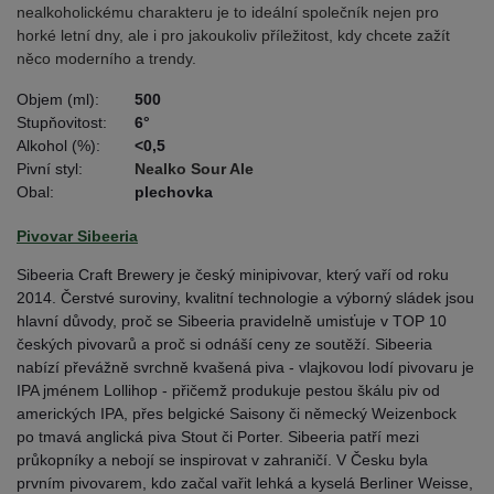
nealkoholickému charakteru je to ideální společník nejen pro
horké letní dny, ale i pro jakoukoliv příležitost, kdy chcete zažít
něco moderního a trendy.
Objem (ml):
500
Stupňovitost:
6°
Alkohol (%):
<0,5
Pivní styl:
Nealko Sour Ale
Obal:
plechovka
Pivovar Sibeeria
Sibeeria Craft Brewery je český minipivovar, který vaří od roku
2014. Čerstvé suroviny, kvalitní technologie a výborný sládek jsou
hlavní důvody, proč se Sibeeria pravidelně umisťuje v TOP 10
českých pivovarů a proč si odnáší ceny ze soutěží. Sibeeria
nabízí převážně svrchně kvašená piva - vlajkovou lodí pivovaru je
IPA jménem Lollihop - přičemž produkuje pestou škálu piv od
amerických IPA, přes belgické Saisony či německý Weizenbock
po tmavá anglická piva Stout či Porter. Sibeeria patří mezi
průkopníky a nebojí se inspirovat v zahraničí. V Česku byla
prvním pivovarem, kdo začal vařit lehká a kyselá Berliner Weisse,