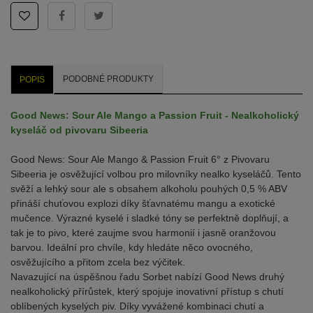
PODOBNÉ PRODUKTY
POPIS
Good News: Sour Ale Mango a Passion Fruit - Nealkoholický
kyseláč od pivovaru Sibeeria
Good News: Sour Ale Mango & Passion Fruit 6° z Pivovaru
Sibeeria je osvěžující volbou pro milovníky nealko kyseláčů. Tento
svěží a lehký sour ale s obsahem alkoholu pouhých 0,5 % ABV
přináší chuťovou explozi díky šťavnatému mangu a exotické
mučence. Výrazné kyselé i sladké tóny se perfektně doplňují, a
tak je to pivo, které zaujme svou harmonií i jasně oranžovou
barvou. Ideální pro chvíle, kdy hledáte něco ovocného,
osvěžujícího a přitom zcela bez výčitek.
Navazující na úspěšnou řadu Sorbet nabízí Good News druhý
nealkoholický přírůstek, který spojuje inovativní přístup s chutí
oblíbených kyselých piv. Díky vyvážené kombinaci chutí a