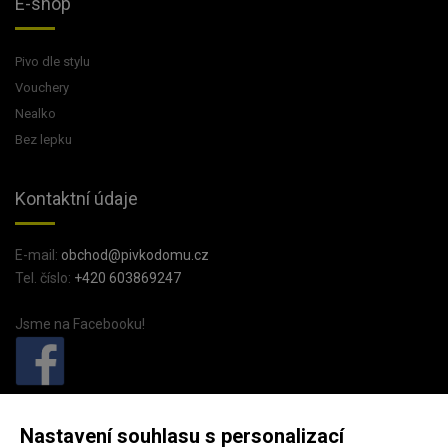
E-shop
Pivo dle stylu
Vouchery
Nealko
Bez lepku
Kontaktní údaje
E-mail:
obchod@pivkodomu.cz
Tel. číslo:
+420 603869247
Jsme na Facebooku!
PivkoDomu.cz
Nastavení souhlasu s personalizací