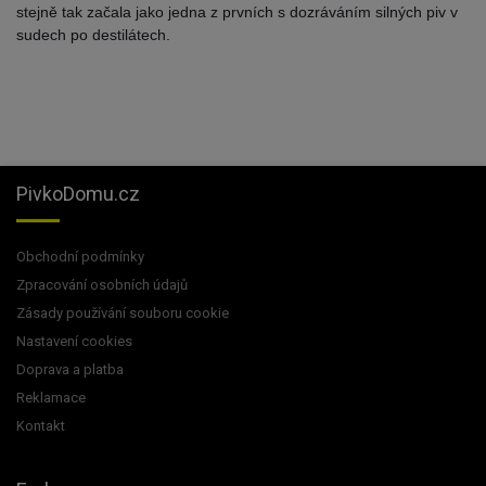
stejně tak začala jako jedna z prvních s dozráváním silných piv v
sudech po destilátech.
PivkoDomu.cz
Obchodní podmínky
Zpracování osobních údajů
Zásady používání souboru cookie
Nastavení cookies
Doprava a platba
Reklamace
Kontakt