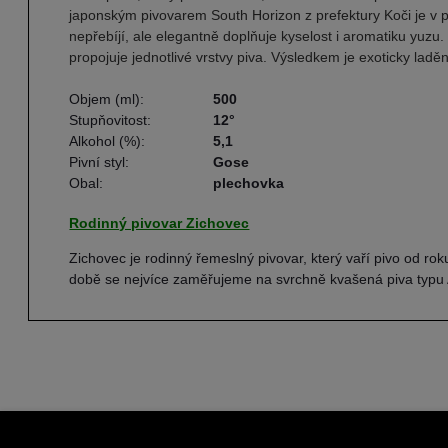
japonským pivovarem South Horizon z prefektury Koči je v p
nepřebíjí, ale elegantně doplňuje kyselost i aromatiku yuzu
propojuje jednotlivé vrstvy piva. Výsledkem je exoticky la
Objem (ml):
500
Stupňovitost:
12°
Alkohol (%):
5,1
Pivní styl:
Gose
Obal:
plechovka
Rodinný pivovar Zichovec
Zichovec je rodinný řemeslný pivovar, který vaří pivo od r
době se nejvíce zaměřujeme na svrchně kvašená piva typu 