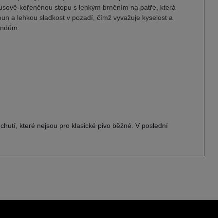
trusově-kořeněnou stopu s lehkým brněním na patře, která
oun a lehkou sladkost v pozadí, čímž vyvažuje kyselost a
rendům.
hutí, které nejsou pro klasické pivo běžné. V poslední