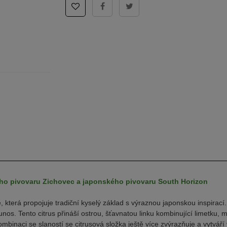
ého pivovaru Zichovec a japonského pivovaru South Horizon
 která propojuje tradiční kyselý základ s výraznou japonskou inspirací. 
 junos. Tento citrus přináší ostrou, šťavnatou linku kombinující limetku
ombinaci se slaností se citrusová složka ještě více zvýrazňuje a vytváří