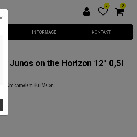
0
0
×
INFORMACE
KONTAKT
ovocným chmelem Hüll Melon