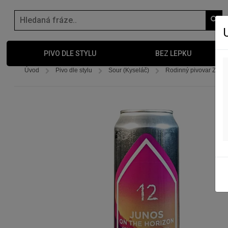
PIVO DLE STYLU
BEZ LEPKU
Úvod
Pivo dle stylu
Sour (Kyseláč)
Rodinný pivovar Zichov