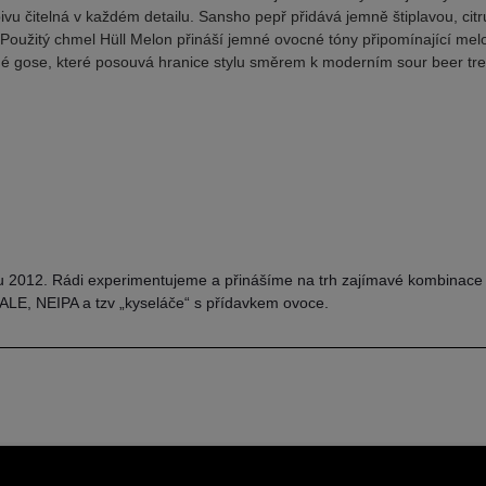
ivu čitelná v každém detailu. Sansho pepř přidává jemně štiplavou, ci
. Použitý chmel Hüll Melon přináší jemné ovocné tóny připomínající mel
děné gose, které posouvá hranice stylu směrem k moderním sour beer t
oku 2012. Rádi experimentujeme a přinášíme na trh zajímavé kombinace c
ALE, NEIPA a tzv „kyseláče“ s přídavkem ovoce.