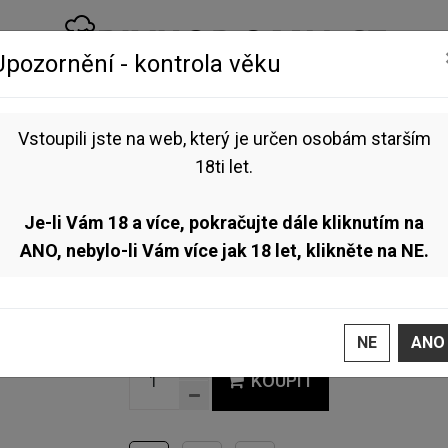
Upozornění - kontrola věku
NEALKO
VOUCHERY
BLOG
Vstoupili jste na web, který je určen osobám starším
ec - Junos on the Horizon 12° 0,5l (Gose)
18ti let.
Rodinný pivovar Zichovec - Junos on the Horizon 12° 0,5l
TOP
Je-li Vám 18 a více, pokračujte dále kliknutím na
(Gose)
ANO, nebylo-li Vám více jak 18 let, klikněte na NE.
Exotické gose s yuzu, sansho pepřem a jemným 
120 Kč /ks
NE
ANO
Skladem
KOUPIT