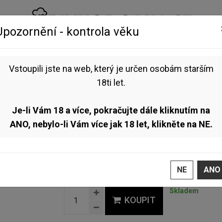
Upozornění - kontrola věku
NEALKO
VOUCHERY
BLOG
Vstoupili jste na web, který je určen osobám starším
12° 0,7l (American Pale Ale)
18ti let.
Rodinný pivovar Zichovec - Mosaic12° 0,7l (American
Je-li Vám 18 a více, pokračujte dále kliknutím na
Pale Ale)
ANO, nebylo-li Vám více jak 18 let, klikněte na NE.
Svrchně kvašený speciál ze Zichovce ve stylu Am
chmelem Mosaic.
117 Kč /ks
NE
ANO
Skladem
KOUPIT