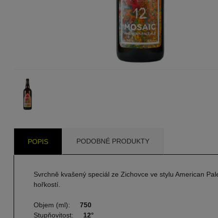
PODOBNÉ PRODUKTY
POPIS
Svrchně kvašený speciál ze Zichovce ve stylu American P
hořkostí.
Objem (ml):
750
Stupňovitost:
12°