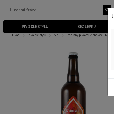
PIVO DLE STYLU
BEZ LEPKU
Úvod
Pivo dle stylu
Ale
Rodinný pivovar Zichovec - Mosaic