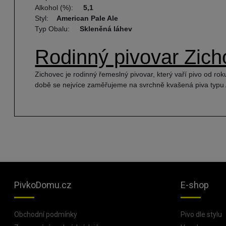
Alkohol (%):
5,1
Styl:
American Pale Ale
Typ Obalu:
Skleněná láhev
Rodinný pivovar Zic
Zichovec je rodinný řemeslný pivovar, který vaří pivo od r
době se nejvíce zaměřujeme na svrchně kvašená piva typu 
PivkoDomu.cz
E-shop
Obchodní podmínky
Pivo dle stylu