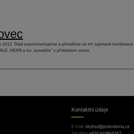
hovec
oku 2012. Rádi experimentujeme a přinášíme na trh zajímavé kombinace c
ALE, NEIPA a tzv „kyseláče“ s přídavkem ovoce.
Kontaktní údaje
E-mail:
obchod@pivkodomu.cz
Tel. číslo:
+420 603869247