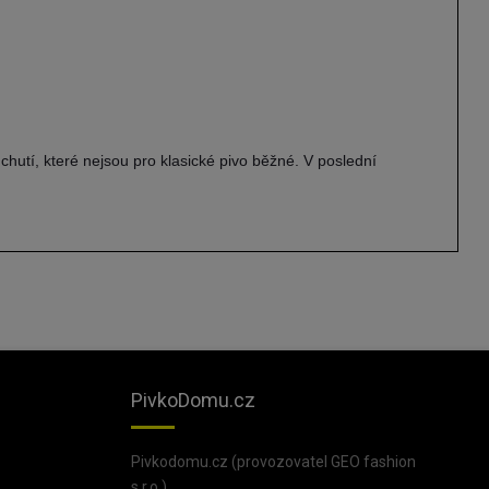
hutí, které nejsou pro klasické pivo běžné. V poslední
PivkoDomu.cz
Pivkodomu.cz (provozovatel GEO fashion
s.r.o.),